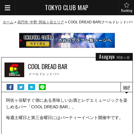
TOKYO CLUB MAP
Ranking
ホーム
»
高円寺･中野･阿佐ヶ谷エリア
» COOL DREAD BAR(クールドレッドバ
Asagaya
阿佐ヶ谷
COOL DREAD BAR
クールドレッドバー
MAP
阿佐ヶ谷駅すぐ側にある美味しいお酒とレゲエミュージックを楽
しめるバー「COOL DREAD BAR」。
毎週土曜日と第三金曜日にはパーティーイベント開催中です。