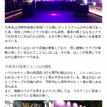
六本木は1990年前後の所謂バブル期にディスコブームの中心地であっ
た為、現在この街にクラブが多いのも必然。週末の夜ともなるとクラ
ブを目当てに沢山の人が訪れ、まるで祭り時のような賑わいを毎週見
せている。
街自体大きくはないので店舗が密集しており、同じ建物にクラブが複
数入居しているなんてこともしばしば。その為、はしごが安易にでき
るのも魅力の一つである。
六本木の音楽ジャンルの傾向
ハウスやテクノ等の所謂四つ打ち専門の箱は少なく、ジャンルにとら
われないオープンフォーマット系が大半を占めている。数は少ないが
ヒップホップが主軸の店や、70年代から80年代のヒット曲が楽しめる
店もある。
また、複数のフロアを有するクラブに関しては、フロアごとに音楽ジ
ャンルを分けている場合が多い。