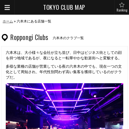
TOKYO CLUB MAP
Ranking
ホーム
» 六本木にある店舗一覧
Roppongi Clubs
六本木のクラブ一覧
六本木は、大小様々な会社が立ち並び、日中はビジネス街としての顔
を持つ地域であるが、夜になると一転華やかな歓楽街へと変貌する。
多様な業種の店舗が営業している夜の六本木の中でも、現在一つの文
化として周知され、年代性別問わず高い集客を獲得しているのがクラ
ブだ。