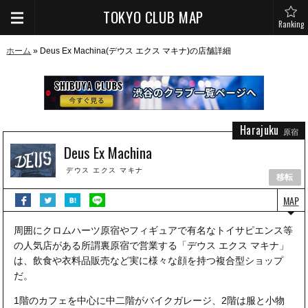
TOKYO CLUB MAP
Ranking
ホーム
» Deus Ex Machina(デウス エクス マキナ)の店舗詳細
Harajuku
原宿
Deus Ex Machina
デウス エクス マキナ
移転
MAP
周囲にクロムハーツ原宿やフィギュアで有名なトイサピエンス等
の人気店がある所謂裏原宿で営業する「デウス エクス マキナ」
は、飲食や衣料品販売など実に様々な顔を持つ複合型ショップ
だ。
1階のカフェを中心に中二階がバイクガレージ、2階は服と小物