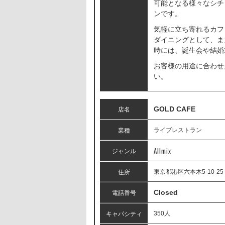
可能となる様々なシチ
ンです。
気軽に立ち寄れるカフ
ダイニングとして、ま
時には、誕生会や結婚式
お客様の用途に合わせ
い。
GOLD CAFE
店名
ライブレストラン
業種
Allmix
ジャンル
東京都港区六本木5-10-25
住所
Closed
電話番号
350人
キャパシティ