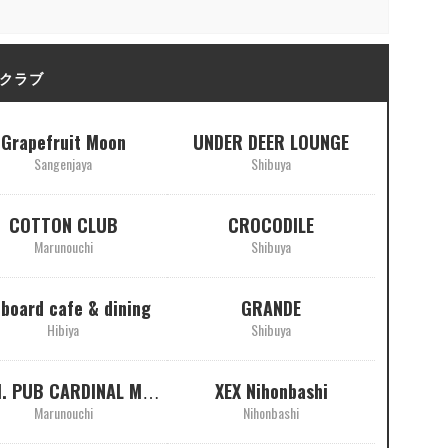
クラブ
Grapefruit Moon
UNDER DEER LOUNGE
Sangenjaya
Shibuya
COTTON CLUB
CROCODILE
Marunouchi
Shibuya
lboard cafe & dining
GRANDE
Hibiya
Shibuya
XEX Nihonbashi
P.C.M. PUB CARDINAL MARUNOUCHI
Marunouchi
Nihonbashi