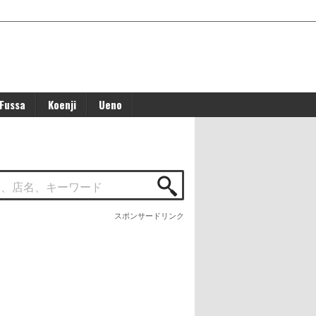
Fussa
Koenji
Ueno