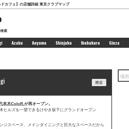
ールドカフェ】の店舗詳細 東京クラブマップ
P
ー検索
gi
Azabu
Aoyama
Shinjuku
Ikebukuro
Ginza
gi
閉店
六本木ColoR.
が再オープン。
六本木ヒルズを一望できるけやき坂下にグランドオープン
ンジスペース、メインダイニングと巨大なスペースだから