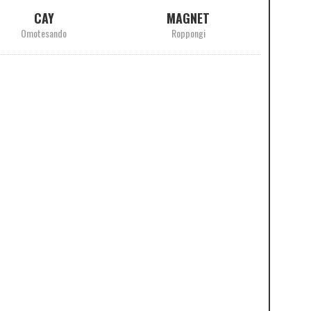
CAY
MAGNET
Omotesando
Roppongi