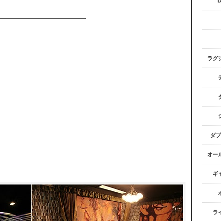
ラグ
ダブ
オー
ギ
ラ