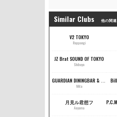
Similar Clubs
他の関連
V2 TOKYO
Roppongi
JZ Brat SOUND OF TOKYO
Shibuya
Bil
GUARDIAN DININGBAR & SOUL
Mita
月見ル君想フ
Aoyama