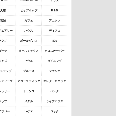
DJバー
EntranceFree
テラス
大箱
ヒップホップ
R＆B
老舗
カフェ
アニソン
ジュアリー
ハウス
ディスコ
テクノ
ポールダンス
80s
ダーツ
オールミックス
クロスオーバー
ジャズ
ソウル
ダイニング
ステップ
ブルース
ファンク
ルディーズ
アコースティック
エレクトロニック
ャラリー
トランス
パンク
ポップ
メタル
ライブハウス
イブバー
レゲエ
ロック