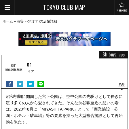
TOKYO CLUB MAP
Ranking
ホーム
»
渋谷
» or(オア)の店舗詳細
Shibuya
渋谷
or
オア
MAP
昭和初期に開園した宮下公園は、空中公園の先駆けとして長きに
渡り多くの人から愛されてきた。そんな渋谷駅至近の憩いの場
は、2020年8月に「MIYASHITA PARK」として「商業施設・公
園・ホテル・駐車場」等の要素を持った大型複合施設として再始
動を果たす。