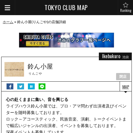
TOKYO CLUB MAP
Ranking
ホーム
» 鈴ん小屋(りんごや)の店舗詳細
Ikebukuro
池袋
鈴ん小屋
りんごや
閉店
MAP
心の赴くままに集い、音を興じる
ライブハウス鈴ん小屋では、プロ・アマ問わず出演者及びイベン
ターを随時募集しております。
ロック～アコースティック、民族音楽、演劇、トークイベントま
で幅広いジャンルの出演者、イベントを募集しております。
深夜イベントも募集しています。