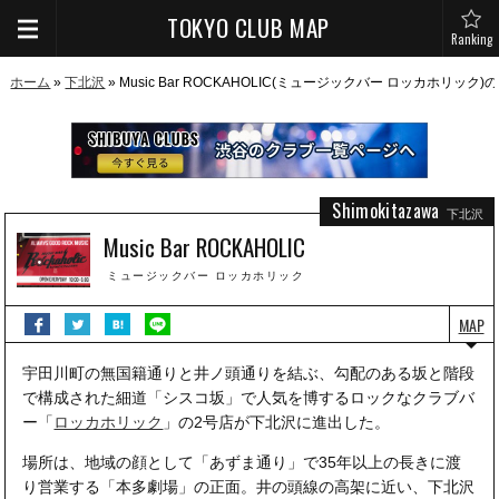
TOKYO CLUB MAP
Ranking
ホーム
»
下北沢
» Music Bar ROCKAHOLIC(ミュージックバー ロッカホリック
Shimokitazawa
下北沢
Music Bar ROCKAHOLIC
ミュージックバー ロッカホリック
MAP
宇田川町の無国籍通りと井ノ頭通りを結ぶ、勾配のある坂と階段
で構成された細道「シスコ坂」で人気を博するロックなクラブバ
ー「
ロッカホリック
」の2号店が下北沢に進出した。
場所は、地域の顔として「あずま通り」で35年以上の長きに渡
り営業する「本多劇場」の正面。井の頭線の高架に近い、下北沢