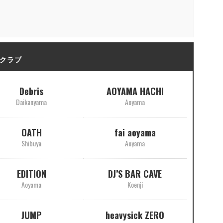
クラブ
Debris
AOYAMA HACHI
Daikanyama
Aoyama
OATH
fai aoyama
Shibuya
Aoyama
EDITION
DJ’S BAR CAVE
Aoyama
Koenji
JUMP
heavysick ZERO