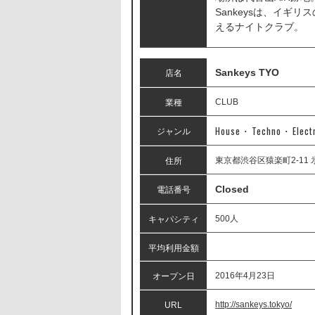
Sankeysは、イギ
えるナイトクラブ。
Sankeys TYO
店名
CLUB
業種
House ･ Techno ･ Electr
ジャンル
東京都渋谷区猿楽町2-11 氷
住所
Closed
電話番号
500人
キャパシティ
平均利用金額
2016年4月23日
オープン日
http://sankeys.tokyo/
URL