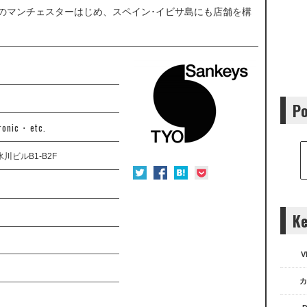
リスのマンチェスターはじめ、スペイン･イビサ島にも店舗を構
Po
onic ･ etc.
川ビルB1-B2F
Ke
V
カ