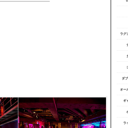
ラグ
ダブ
オー
ギ
ラ