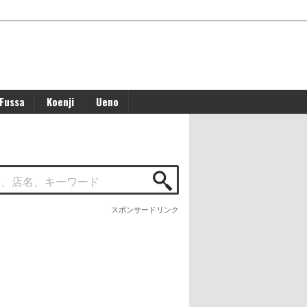
Fussa
Koenji
Ueno