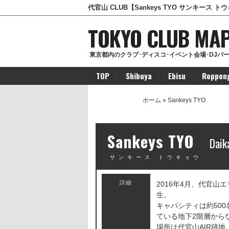
代官山 CLUB【Sankeys TYO サンキース
TOKYO CLUB MA
東京都内のクラブ･ディスコ･イベント会場･DJバ
TOP
Shibuya
Ebisu
Roppon
Sangenjaya
ホーム
» Sankeys TYO
Sankeys TYO
Daik
サンキース トウキョウ
詳細
2016年4月、代官山エ
生。
キャパシティは約50
ている地下2階層から
場所は代官山AIR跡地