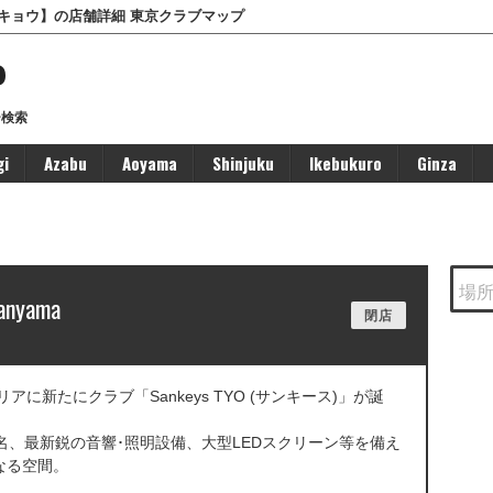
 トウキョウ】の店舗詳細 東京クラブマップ
P
ー検索
gi
Azabu
Aoyama
Shinjuku
Ikebukuro
Ginza
anyama
閉店
リアに新たにクラブ「Sankeys TYO (サンキース)」が誕
0名、最新鋭の音響･照明設備、大型LEDスクリーン等を備え
なる空間。
。