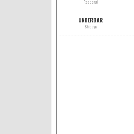
Roppongi
UNDERBAR
Shibuya