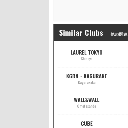
Similar Clubs
他の関連
LAUREL TOKYO
Shibuya
KGRN ･ KAGURANE
Kagurazaka
WALL&WALL
Omotesando
CUBE