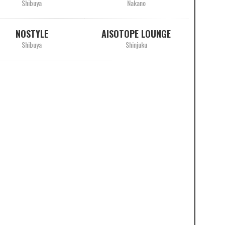
Shibuya
Nakano
NOSTYLE
AISOTOPE LOUNGE
Shibuya
Shinjuku