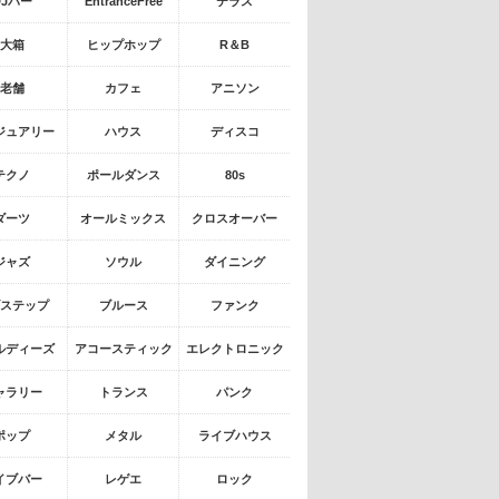
DJバー
EntranceFree
テラス
大箱
ヒップホップ
R＆B
老舗
カフェ
アニソン
ジュアリー
ハウス
ディスコ
テクノ
ポールダンス
80s
ダーツ
オールミックス
クロスオーバー
ジャズ
ソウル
ダイニング
ステップ
ブルース
ファンク
ルディーズ
アコースティック
エレクトロニック
ャラリー
トランス
パンク
ポップ
メタル
ライブハウス
イブバー
レゲエ
ロック