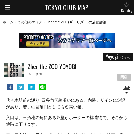
TOKYO CLUB MAP
Ranking
ホーム
»
その他のエリア
» Zher the ZOO(ザーザズー)の店舗詳細
Yoyogi
代々木
Zher the ZOO YOYOGI
ザーザズー
閉店
MAP
代々木駅前の通り･四谷角筈線沿いにある、内装デザインに定評
があり、若手の登竜門としても名高い箱。
入口は、三角地の角にある外壁がボーダーの構造物で、そこから
地階に下ります。